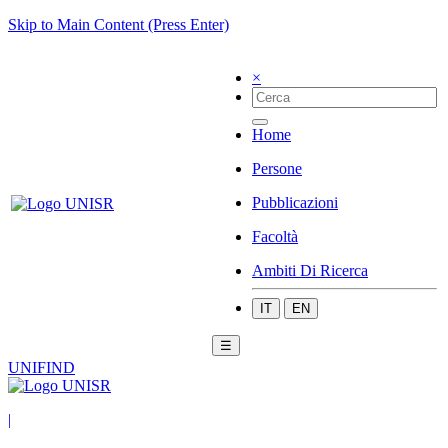
Skip to Main Content (Press Enter)
×
Home
Persone
Pubblicazioni
Facoltà
Ambiti Di Ricerca
IT
EN
☰
UNIFIND
|