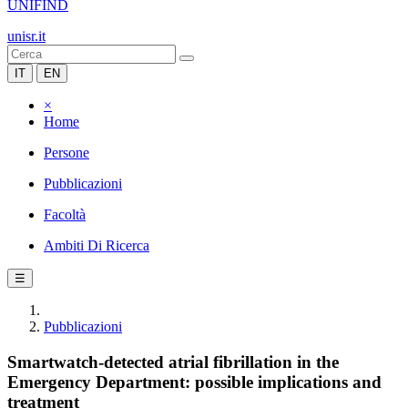
UNIFIND
unisr.it
IT
EN
×
Home
Persone
Pubblicazioni
Facoltà
Ambiti Di Ricerca
☰
Pubblicazioni
Smartwatch-detected atrial fibrillation in the
Emergency Department: possible implications and
treatment