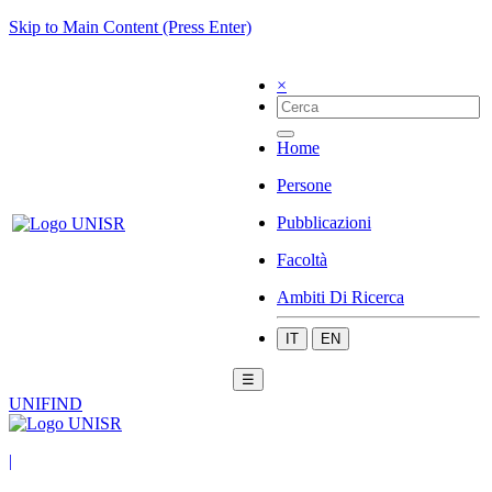
Skip to Main Content (Press Enter)
×
Home
Persone
Pubblicazioni
Facoltà
Ambiti Di Ricerca
IT
EN
☰
UNIFIND
|