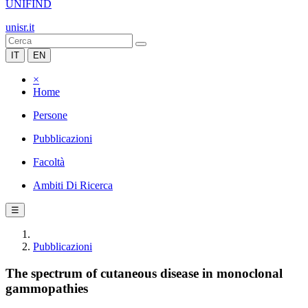
UNIFIND
unisr.it
IT
EN
×
Home
Persone
Pubblicazioni
Facoltà
Ambiti Di Ricerca
☰
Pubblicazioni
The spectrum of cutaneous disease in monoclonal
gammopathies