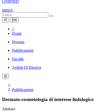
UNIFIND
unisr.it
IT
EN
×
Home
Persone
Pubblicazioni
Facoltà
Ambiti Di Ricerca
☰
Pubblicazioni
Dermato-cosmetologia di interesse linfologico
Abstract