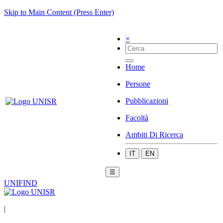
Skip to Main Content (Press Enter)
×
Home
Persone
Pubblicazioni
Facoltà
Ambiti Di Ricerca
IT
EN
☰
UNIFIND
|