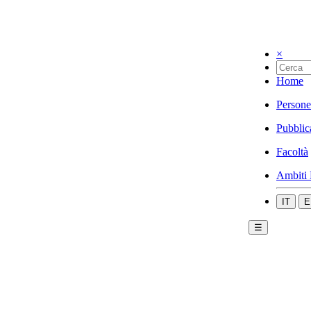
×
Home
Persone
Pubblic
Facoltà
Ambiti 
IT
E
☰