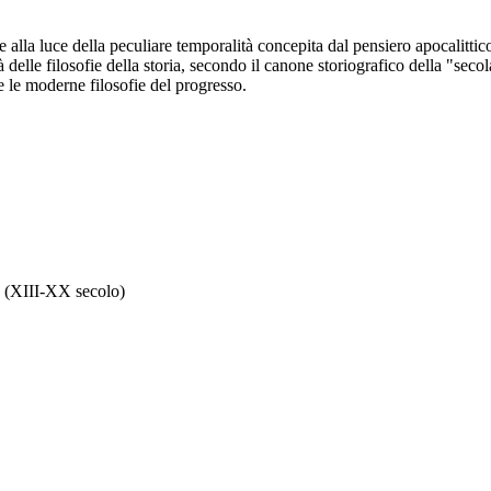
che alla luce della peculiare temporalità concepita dal pensiero apocalitti
ità delle filosofie della storia, secondo il canone storiografico della "sec
 e le moderne filosofie del progresso.
re (XIII-XX secolo)