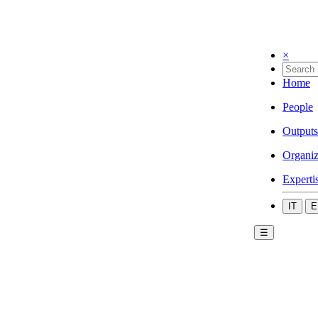
×
Home
People
Outputs
Organiz
Experti
IT
E
☰