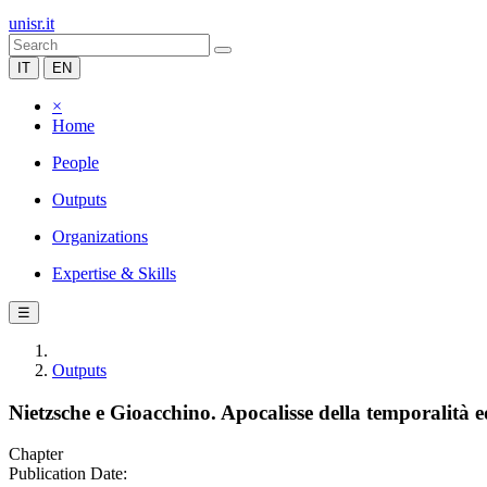
unisr.it
IT
EN
×
Home
People
Outputs
Organizations
Expertise & Skills
☰
Outputs
Nietzsche e Gioacchino. Apocalisse della temporalità e
Chapter
Publication Date: