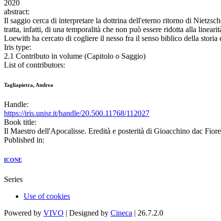
2020
abstract:
Il saggio cerca di interpretare la dottrina dell'eterno ritorno di Nietzs
tratta, infatti, di una temporalità che non può essere ridotta alla linear
Loewith ha cercato di cogliere il nesso fra il senso biblico della storia
Iris type:
2.1 Contributo in volume (Capitolo o Saggio)
List of contributors:
Tagliapietra, Andrea
Handle:
https://iris.unisr.it/handle/20.500.11768/112027
Book title:
Il Maestro dell'Apocalisse. Eredità e posterità di Gioacchino dac Fio
Published in:
ICONE
Series
Use of cookies
Powered by
VIVO
| Designed by
Cineca
| 26.7.2.0