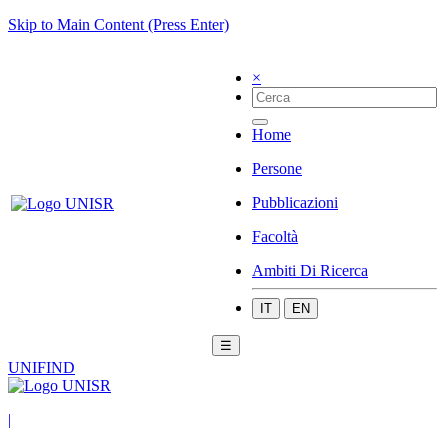
Skip to Main Content (Press Enter)
×
Home
Persone
Pubblicazioni
Facoltà
Ambiti Di Ricerca
IT
EN
☰
UNIFIND
|