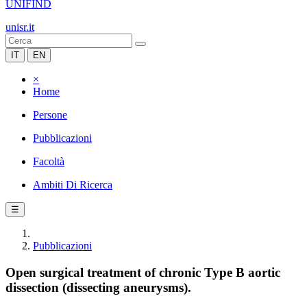
UNIFIND
unisr.it
IT
EN
×
Home
Persone
Pubblicazioni
Facoltà
Ambiti Di Ricerca
☰
Pubblicazioni
Open surgical treatment of chronic Type B aortic
dissection (dissecting aneurysms).