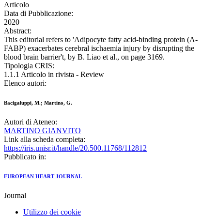
Articolo
Data di Pubblicazione:
2020
Abstract:
This editorial refers to 'Adipocyte fatty acid-binding protein (A-
FABP) exacerbates cerebral ischaemia injury by disrupting the
blood brain barrier't, by B. Liao et al., on page 3169.
Tipologia CRIS:
1.1.1 Articolo in rivista - Review
Elenco autori:
Bacigaluppi, M.; Martino, G.
Autori di Ateneo:
MARTINO GIANVITO
Link alla scheda completa:
https://iris.unisr.it/handle/20.500.11768/112812
Pubblicato in:
EUROPEAN HEART JOURNAL
Journal
Utilizzo dei cookie