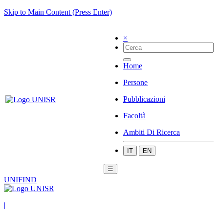
Skip to Main Content (Press Enter)
×
Home
Persone
Pubblicazioni
Facoltà
Ambiti Di Ricerca
IT
EN
☰
UNIFIND
|