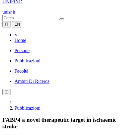
UNIFIND
unisr.it
IT
EN
×
Home
Persone
Pubblicazioni
Facoltà
Ambiti Di Ricerca
☰
Pubblicazioni
FABP4 a novel therapeutic target in ischaemic
stroke