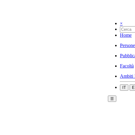
×
Home
Persone
Pubblic
Facoltà
Ambiti 
IT
E
☰