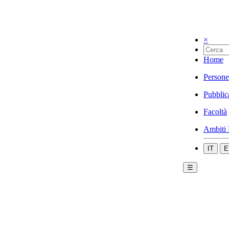
×
Home
Persone
Pubblic
Facoltà
Ambiti 
IT
E
☰