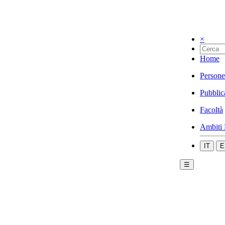
×
Home
Persone
Pubblic
Facoltà
Ambiti 
IT
E
☰