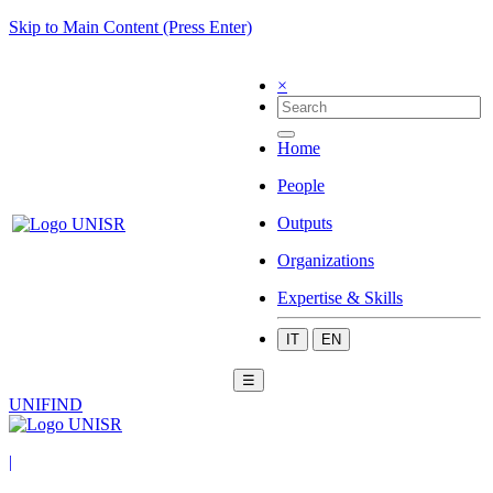
Skip to Main Content (Press Enter)
×
Home
People
Outputs
Organizations
Expertise & Skills
IT
EN
☰
UNIFIND
|