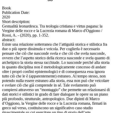
Book
Publication Date:
2020
Short description:
Gestualità leonardesca. Tra teologia cristiana e virtus pagana: la
Vergine delle rocce e la Lucrezia romana di Marco d'Oggiono /
Rossi, A. - (2020), pp. 1-352.
abstract:
Esiste una relazione sotterranea che l’attiguità storica e stilistica fra
due o più opere dissimula e veicola. Per coglierla è necessario
pensare che ciò che nasconde svela e che ciò che svela nasconde,
ovvero che l’aspetto storico della ricerca nasconde e svela quanto di
archetipico la storia stessa racchiude. Lo nasconde perché alla storia
in quanto disciplina non è metodologicamente concesso di andare
oltre i propri confini epistemologici e di conseguenza essa ignora
tutto ciò che le è (apparentemente) estraneo. Al tempo stesso, non
potendo nulla essere estraneo alla storia, essa non può che veicolare
e svelare ciò che già comprende in sé. Tale svelamento può
compiersi attraverso un “montaggio” che permette un relazionarsi di
dati storici e stilistici in grado di fare dialogare le opere su un piano
più profondo, strutturale, antropologico. Due dipinti di Marco
d’Oggiono, la Vergine delle rocce e la Lucrezia romana, firmati in
greco sul verso, costituiscono un significativo caso studio
rinascimentale su cui esercitare un tipo di storia dell’arte