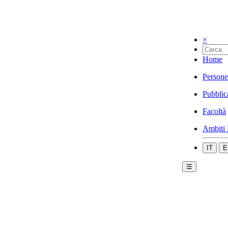
×
Home
Persone
Pubblic
Facoltà
Ambiti 
IT
E
☰