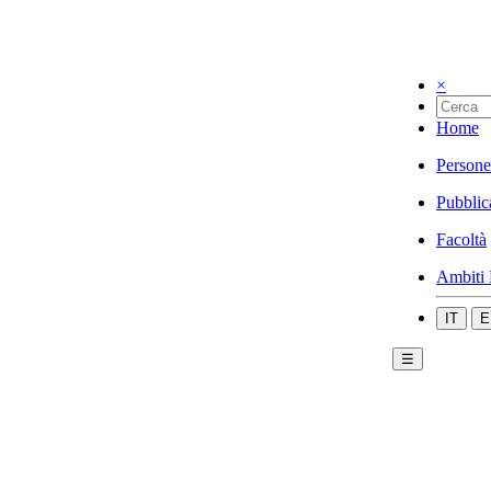
×
Home
Persone
Pubblic
Facoltà
Ambiti 
IT
E
☰