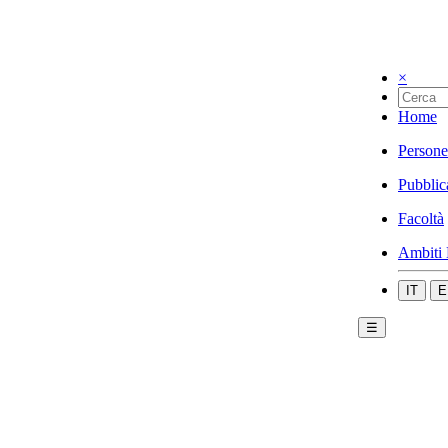
×
Home
Persone
Pubblic
Facoltà
Ambiti 
IT
E
☰