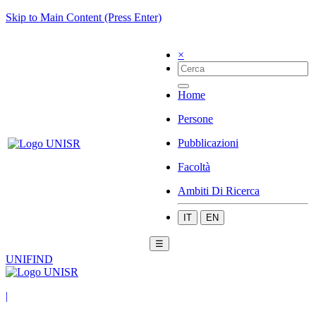
Skip to Main Content (Press Enter)
×
Home
Persone
Pubblicazioni
Facoltà
Ambiti Di Ricerca
IT
EN
☰
UNIFIND
|