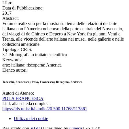
Libro
Data di Pubblicazione:
2017
Abstract:
Volume realizzato per la mostra sul tema delle relazioni dell'arte
italiana con l'America nel corso della parte centrale del Novecento,
dai viaggi di de Chirico e Depero a New York fra gli anni Venti e
Trenta, alle vicende dell'arte italiana nei musei, nelle gallerie e nelle
collezioni americane.
Tipologia CRIS:
3.1 Monografia o trattato scientifico
Keywords:
arte; italiana; riscoperta; America
Elenco autori:
Tedeschi, Francesco; Pola, Francesca; Boragina, Federica
Autori di Ateneo:
POLA FRANCESCA
Link alla scheda completa:
https://iris.unisr.it/handle/20.500.11768/113861
Utilizzo dei cookie
Realizzato con
VIVO
| Designed by
Cineca
| 26.7.2.0