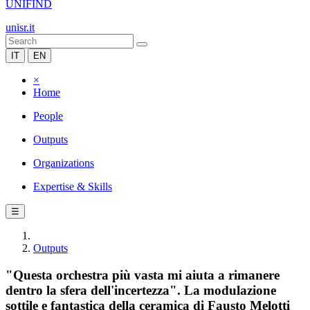
UNIFIND
unisr.it
IT
EN
×
Home
People
Outputs
Organizations
Expertise & Skills
☰
Outputs
"Questa orchestra più vasta mi aiuta a rimanere
dentro la sfera dell'incertezza". La modulazione
sottile e fantastica della ceramica di Fausto Melotti