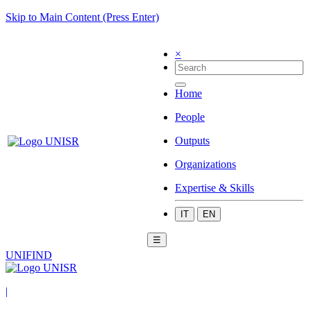
Skip to Main Content (Press Enter)
×
Home
People
Outputs
Organizations
Expertise & Skills
IT
EN
☰
UNIFIND
|