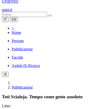
UNIFIND
unisr.it
IT
EN
×
Home
Persone
Pubblicazioni
Facoltà
Ambiti Di Ricerca
☰
Pubblicazioni
Toti Scialoja. Tempo come gesto assoluto
Libro