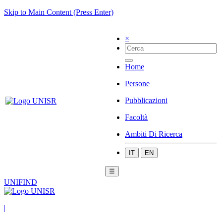
Skip to Main Content (Press Enter)
×
Home
Persone
Pubblicazioni
Facoltà
Ambiti Di Ricerca
IT
EN
☰
UNIFIND
|