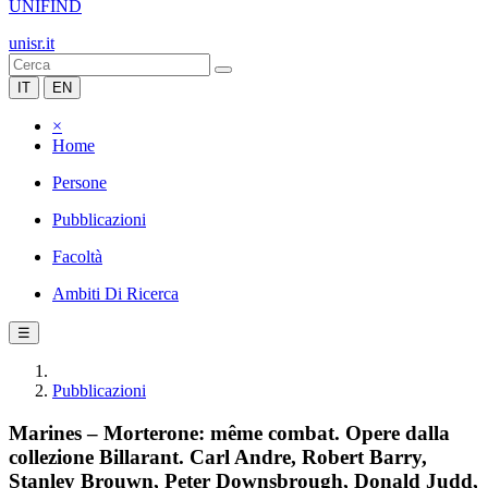
UNIFIND
unisr.it
IT
EN
×
Home
Persone
Pubblicazioni
Facoltà
Ambiti Di Ricerca
☰
Pubblicazioni
Marines – Morterone: même combat. Opere dalla
collezione Billarant. Carl Andre, Robert Barry,
Stanley Brouwn, Peter Downsbrough, Donald Judd,