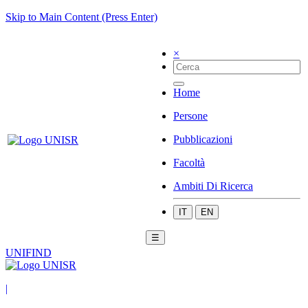
Skip to Main Content (Press Enter)
×
Home
Persone
Pubblicazioni
Facoltà
Ambiti Di Ricerca
IT
EN
☰
UNIFIND
|