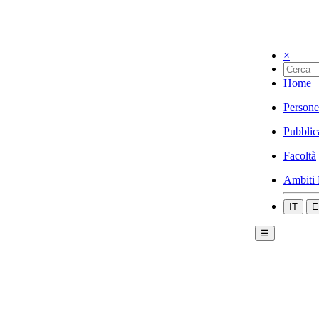
×
Home
Persone
Pubblic
Facoltà
Ambiti 
IT
E
☰