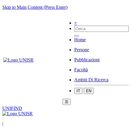
Skip to Main Content (Press Enter)
×
Home
Persone
Pubblicazioni
Facoltà
Ambiti Di Ricerca
IT
EN
☰
UNIFIND
|