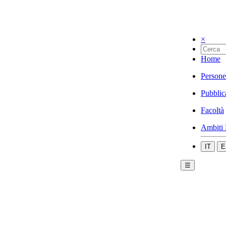
×
Home
Persone
Pubblic
Facoltà
Ambiti 
IT
E
☰