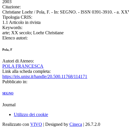
2003
Citazione:
Christiane Loehr / Pola, F. - In: SEGNO. - ISSN 0391-3910. - a. XXV
Tipologia CRIS:
1.1 Articolo in rivista
Keywords:
arte; XX secolo; Loehr Christiane
Elenco autori:
Pola, F
Autori di Ateneo:
POLA FRANCESCA
Link alla scheda completa:
https://iris.unisr.it/handle/20.500.11768/114171
Pubblicato in:
SEGNO
Journal
Utilizzo dei cookie
Realizzato con
VIVO
| Designed by
Cineca
| 26.7.2.0