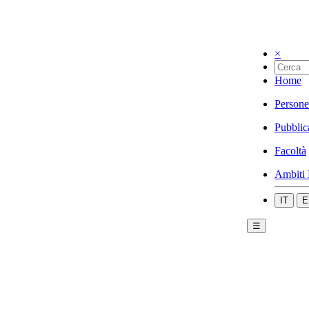
×
Home
Persone
Pubblic
Facoltà
Ambiti 
IT
E
☰