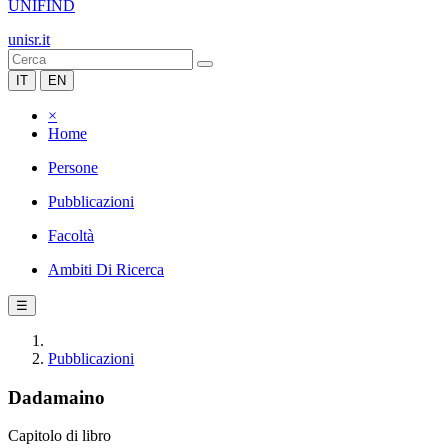
UNIFIND
unisr.it
IT
EN
×
Home
Persone
Pubblicazioni
Facoltà
Ambiti Di Ricerca
☰
Pubblicazioni
Dadamaino
Capitolo di libro