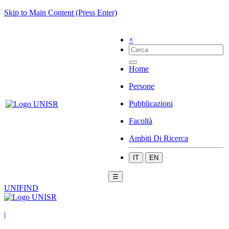
Skip to Main Content (Press Enter)
×
Home
Persone
Pubblicazioni
Facoltà
Ambiti Di Ricerca
IT
EN
☰
UNIFIND
|