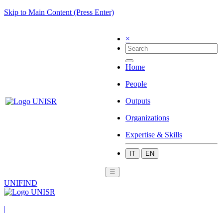
Skip to Main Content (Press Enter)
×
Home
People
Outputs
Organizations
Expertise & Skills
IT
EN
☰
UNIFIND
|