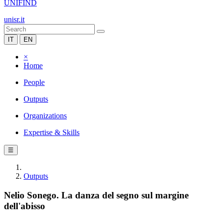
UNIFIND
unisr.it
IT
EN
×
Home
People
Outputs
Organizations
Expertise & Skills
☰
Outputs
Nelio Sonego. La danza del segno sul margine
dell'abisso