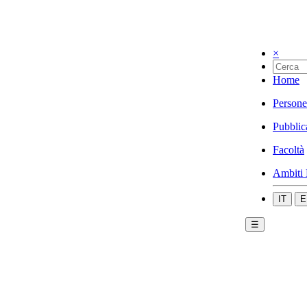
×
Home
Persone
Pubblic
Facoltà
Ambiti 
IT
E
☰