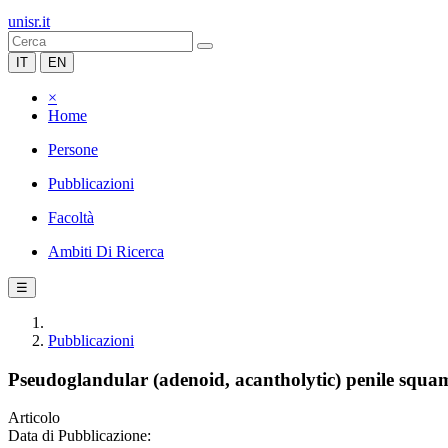
unisr.it
IT
EN
×
Home
Persone
Pubblicazioni
Facoltà
Ambiti Di Ricerca
☰
Pubblicazioni
Pseudoglandular (adenoid, acantholytic) penile squa
Articolo
Data di Pubblicazione: