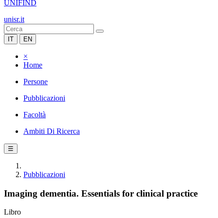
UNIFIND
unisr.it
IT
EN
×
Home
Persone
Pubblicazioni
Facoltà
Ambiti Di Ricerca
☰
Pubblicazioni
Imaging dementia. Essentials for clinical practice
Libro