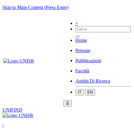
Skip to Main Content (Press Enter)
×
Home
Persone
Pubblicazioni
Facoltà
Ambiti Di Ricerca
IT
EN
☰
UNIFIND
|