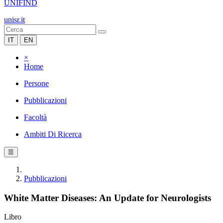
UNIFIND
unisr.it
IT
EN
×
Home
Persone
Pubblicazioni
Facoltà
Ambiti Di Ricerca
☰
Pubblicazioni
White Matter Diseases: An Update for Neurologists
Libro