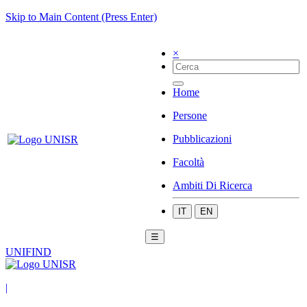
Skip to Main Content (Press Enter)
×
Home
Persone
Pubblicazioni
Facoltà
Ambiti Di Ricerca
IT
EN
☰
UNIFIND
|