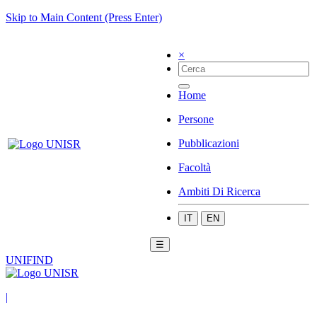
Skip to Main Content (Press Enter)
×
Home
Persone
Pubblicazioni
Facoltà
Ambiti Di Ricerca
IT
EN
☰
UNIFIND
|