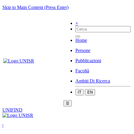
Skip to Main Content (Press Enter)
×
Home
Persone
Pubblicazioni
Facoltà
Ambiti Di Ricerca
IT
EN
☰
UNIFIND
|