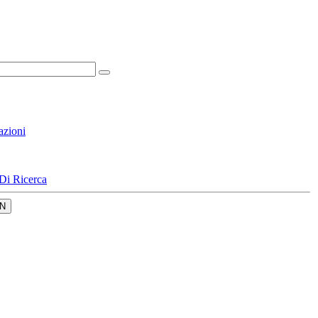
azioni
Di Ricerca
N