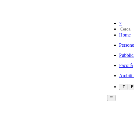
×
Home
Persone
Pubblic
Facoltà
Ambiti 
IT
E
☰