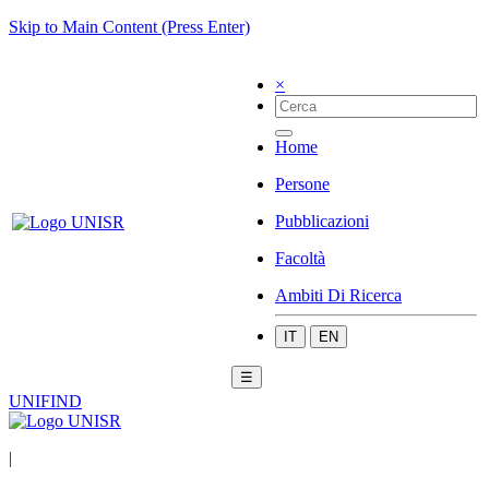
Skip to Main Content (Press Enter)
×
Home
Persone
Pubblicazioni
Facoltà
Ambiti Di Ricerca
IT
EN
☰
UNIFIND
|