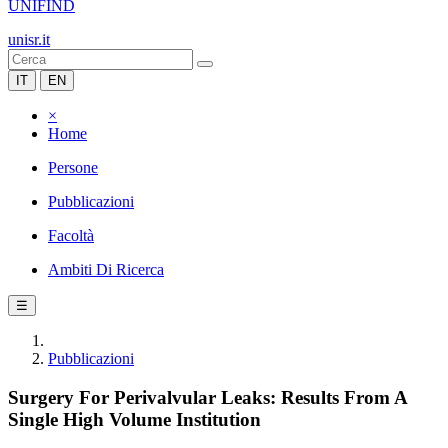
UNIFIND
unisr.it
IT
EN
×
Home
Persone
Pubblicazioni
Facoltà
Ambiti Di Ricerca
☰
Pubblicazioni
Surgery For Perivalvular Leaks: Results From A
Single High Volume Institution