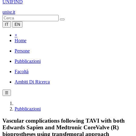
UNIFIND
unisr.it
IT
EN
×
Home
Persone
Pubblicazioni
Facoltà
Ambiti Di Ricerca
☰
Pubblicazioni
Vascular complications following TAVI with both
Edwards Sapien and Medtronic CoreValve (R)
bioprostheses using transfemoral approach