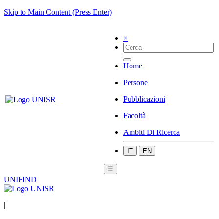
Skip to Main Content (Press Enter)
×
Home
Persone
Pubblicazioni
Facoltà
Ambiti Di Ricerca
IT
EN
☰
UNIFIND
|