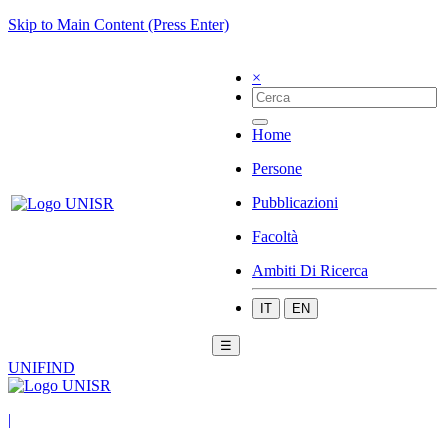
Skip to Main Content (Press Enter)
×
Home
Persone
Pubblicazioni
Facoltà
Ambiti Di Ricerca
IT
EN
☰
UNIFIND
|