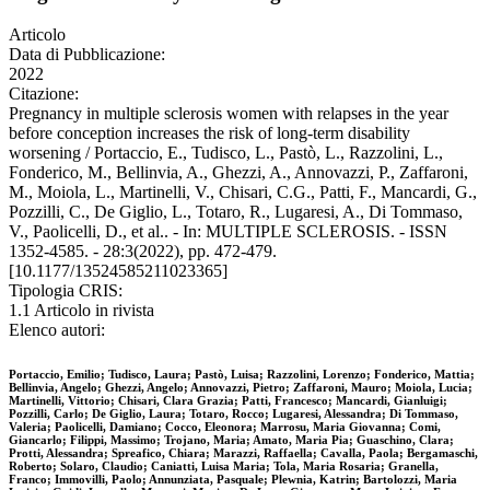
Articolo
Data di Pubblicazione:
2022
Citazione:
Pregnancy in multiple sclerosis women with relapses in the year
before conception increases the risk of long-term disability
worsening / Portaccio, E., Tudisco, L., Pastò, L., Razzolini, L.,
Fonderico, M., Bellinvia, A., Ghezzi, A., Annovazzi, P., Zaffaroni,
M., Moiola, L., Martinelli, V., Chisari, C.G., Patti, F., Mancardi, G.,
Pozzilli, C., De Giglio, L., Totaro, R., Lugaresi, A., Di Tommaso,
V., Paolicelli, D., et al.. - In: MULTIPLE SCLEROSIS. - ISSN
1352-4585. - 28:3(2022), pp. 472-479.
[10.1177/13524585211023365]
Tipologia CRIS:
1.1 Articolo in rivista
Elenco autori:
Portaccio, Emilio; Tudisco, Laura; Pastò, Luisa; Razzolini, Lorenzo; Fonderico, Mattia;
Bellinvia, Angelo; Ghezzi, Angelo; Annovazzi, Pietro; Zaffaroni, Mauro; Moiola, Lucia;
Martinelli, Vittorio; Chisari, Clara Grazia; Patti, Francesco; Mancardi, Gianluigi;
Pozzilli, Carlo; De Giglio, Laura; Totaro, Rocco; Lugaresi, Alessandra; Di Tommaso,
Valeria; Paolicelli, Damiano; Cocco, Eleonora; Marrosu, Maria Giovanna; Comi,
Giancarlo; Filippi, Massimo; Trojano, Maria; Amato, Maria Pia; Guaschino, Clara;
Protti, Alessandra; Spreafico, Chiara; Marazzi, Raffaella; Cavalla, Paola; Bergamaschi,
Roberto; Solaro, Claudio; Caniatti, Luisa Maria; Tola, Maria Rosaria; Granella,
Franco; Immovilli, Paolo; Annunziata, Pasquale; Plewnia, Katrin; Bartolozzi, Maria