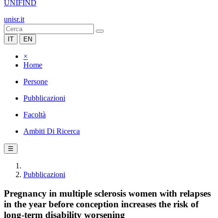
UNIFIND
unisr.it
IT
EN
×
Home
Persone
Pubblicazioni
Facoltà
Ambiti Di Ricerca
☰
Pubblicazioni
Pregnancy in multiple sclerosis women with relapses
in the year before conception increases the risk of
long-term disability worsening