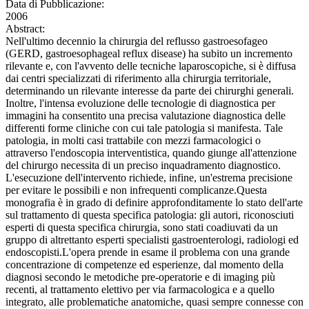
Data di Pubblicazione:
2006
Abstract:
Nell'ultimo decennio la chirurgia del reflusso gastroesofageo
(GERD, gastroesophageal reflux disease) ha subito un incremento
rilevante e, con l'avvento delle tecniche laparoscopiche, si è diffusa
dai centri specializzati di riferimento alla chirurgia territoriale,
determinando un rilevante interesse da parte dei chirurghi generali.
Inoltre, l'intensa evoluzione delle tecnologie di diagnostica per
immagini ha consentito una precisa valutazione diagnostica delle
differenti forme cliniche con cui tale patologia si manifesta. Tale
patologia, in molti casi trattabile con mezzi farmacologici o
attraverso l'endoscopia interventistica, quando giunge all'attenzione
del chirurgo necessita di un preciso inquadramento diagnostico.
L'esecuzione dell'intervento richiede, infine, un'estrema precisione
per evitare le possibili e non infrequenti complicanze.Questa
monografia è in grado di definire approfonditamente lo stato dell'arte
sul trattamento di questa specifica patologia: gli autori, riconosciuti
esperti di questa specifica chirurgia, sono stati coadiuvati da un
gruppo di altrettanto esperti specialisti gastroenterologi, radiologi ed
endoscopisti.L'opera prende in esame il problema con una grande
concentrazione di competenze ed esperienze, dal momento della
diagnosi secondo le metodiche pre-operatorie e di imaging più
recenti, al trattamento elettivo per via farmacologica e a quello
integrato, alle problematiche anatomiche, quasi sempre connesse con