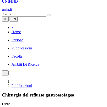
UNIFIND
unisr.it
IT
EN
×
Home
Persone
Pubblicazioni
Facoltà
Ambiti Di Ricerca
☰
Pubblicazioni
Chirurgia del reflusso gastroesofageo
Libro