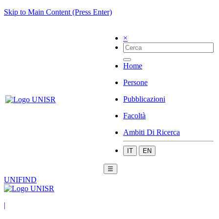
Skip to Main Content (Press Enter)
×
Home
Persone
Pubblicazioni
Facoltà
Ambiti Di Ricerca
IT
EN
☰
UNIFIND
|