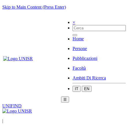
Skip to Main Content (Press Enter)
×
Home
Persone
Pubblicazioni
Facoltà
Ambiti Di Ricerca
IT
EN
☰
UNIFIND
|