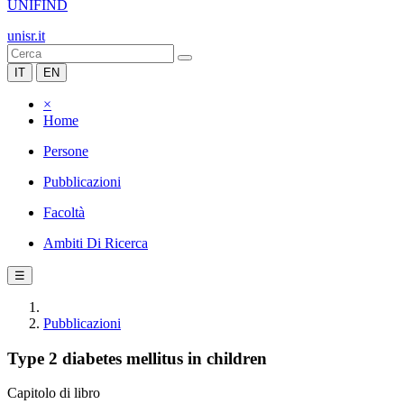
UNIFIND
unisr.it
IT
EN
×
Home
Persone
Pubblicazioni
Facoltà
Ambiti Di Ricerca
☰
Pubblicazioni
Type 2 diabetes mellitus in children
Capitolo di libro