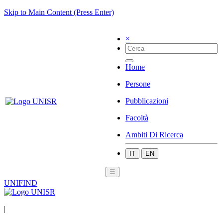
Skip to Main Content (Press Enter)
×
Home
Persone
Pubblicazioni
Facoltà
Ambiti Di Ricerca
IT
EN
☰
UNIFIND
|