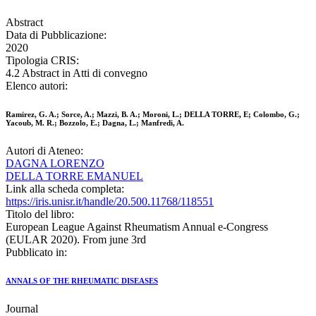
Abstract
Data di Pubblicazione:
2020
Tipologia CRIS:
4.2 Abstract in Atti di convegno
Elenco autori:
Ramirez, G. A.; Sorce, A.; Mazzi, B. A.; Moroni, L.; DELLA TORRE, E; Colombo, G.;
Yacoub, M. R.; Bozzolo, E.; Dagna, L.; Manfredi, A.
Autori di Ateneo:
DAGNA LORENZO
DELLA TORRE EMANUEL
Link alla scheda completa:
https://iris.unisr.it/handle/20.500.11768/118551
Titolo del libro:
European League Against Rheumatism Annual e-Congress
(EULAR 2020). From june 3rd
Pubblicato in:
ANNALS OF THE RHEUMATIC DISEASES
Journal