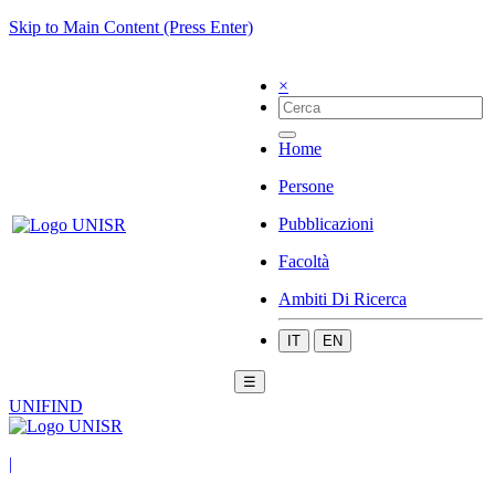
Skip to Main Content (Press Enter)
×
Home
Persone
Pubblicazioni
Facoltà
Ambiti Di Ricerca
IT
EN
☰
UNIFIND
|