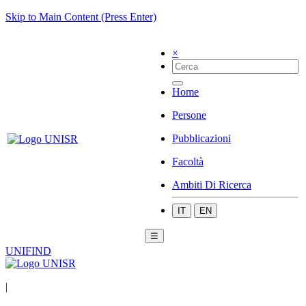
Skip to Main Content (Press Enter)
×
Home
Persone
Pubblicazioni
Facoltà
Ambiti Di Ricerca
IT
EN
☰
UNIFIND
|