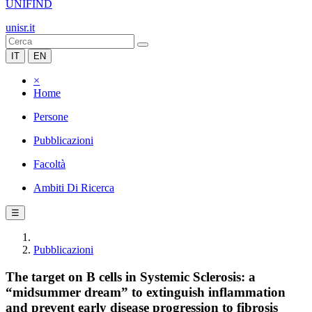
UNIFIND
unisr.it
IT
EN
×
Home
Persone
Pubblicazioni
Facoltà
Ambiti Di Ricerca
☰
Pubblicazioni
The target on B cells in Systemic Sclerosis: a
“midsummer dream” to extinguish inflammation
and prevent early disease progression to fibrosis