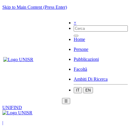
Skip to Main Content (Press Enter)
×
Home
Persone
Pubblicazioni
Facoltà
Ambiti Di Ricerca
IT
EN
☰
UNIFIND
|