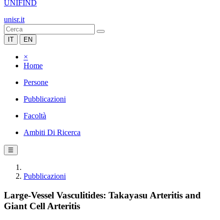
UNIFIND
unisr.it
IT
EN
×
Home
Persone
Pubblicazioni
Facoltà
Ambiti Di Ricerca
☰
Pubblicazioni
Large-Vessel Vasculitides: Takayasu Arteritis and
Giant Cell Arteritis