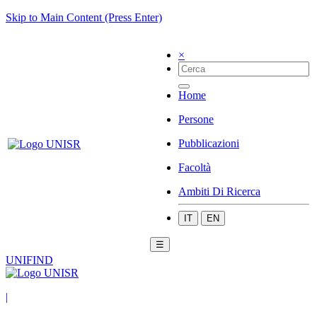
Skip to Main Content (Press Enter)
×
Home
Persone
Pubblicazioni
Facoltà
Ambiti Di Ricerca
IT
EN
☰
UNIFIND
|