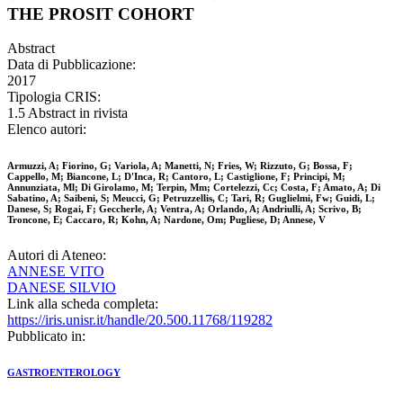
THE PROSIT COHORT
Abstract
Data di Pubblicazione:
2017
Tipologia CRIS:
1.5 Abstract in rivista
Elenco autori:
Armuzzi, A; Fiorino, G; Variola, A; Manetti, N; Fries, W; Rizzuto, G; Bossa, F;
Cappello, M; Biancone, L; D'Inca, R; Cantoro, L; Castiglione, F; Principi, M;
Annunziata, Ml; Di Girolamo, M; Terpin, Mm; Cortelezzi, Cc; Costa, F; Amato, A; Di
Sabatino, A; Saibeni, S; Meucci, G; Petruzzellis, C; Tari, R; Guglielmi, Fw; Guidi, L;
Danese, S; Rogai, F; Geccherle, A; Ventra, A; Orlando, A; Andriulli, A; Scrivo, B;
Troncone, E; Caccaro, R; Kohn, A; Nardone, Om; Pugliese, D; Annese, V
Autori di Ateneo:
ANNESE VITO
DANESE SILVIO
Link alla scheda completa:
https://iris.unisr.it/handle/20.500.11768/119282
Pubblicato in:
GASTROENTEROLOGY