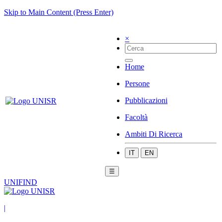
Skip to Main Content (Press Enter)
×
Home
Persone
Pubblicazioni
Facoltà
Ambiti Di Ricerca
IT
EN
☰
UNIFIND
|