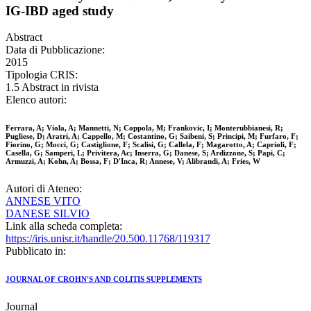
IG-IBD aged study
Abstract
Data di Pubblicazione:
2015
Tipologia CRIS:
1.5 Abstract in rivista
Elenco autori:
Ferrara, A; Viola, A; Mannetti, N; Coppola, M; Frankovic, I; Monterubbianesi, R;
Pugliese, D; Aratri, A; Cappello, M; Costantino, G; Saibeni, S; Principi, M; Furfaro, F;
Fiorino, G; Mocci, G; Castiglione, F; Scalisi, G; Callela, F; Magarotto, A; Caprioli, F;
Casella, G; Samperi, L; Privitera, Ac; Inserra, G; Danese, S; Ardizzone, S; Papi, C;
Armuzzi, A; Kohn, A; Bossa, F; D'Inca, R; Annese, V; Alibrandi, A; Fries, W
Autori di Ateneo:
ANNESE VITO
DANESE SILVIO
Link alla scheda completa:
https://iris.unisr.it/handle/20.500.11768/119317
Pubblicato in:
JOURNAL OF CROHN'S AND COLITIS SUPPLEMENTS
Journal