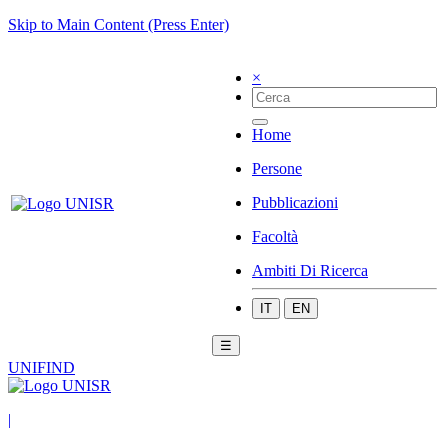
Skip to Main Content (Press Enter)
×
Home
Persone
Pubblicazioni
Facoltà
Ambiti Di Ricerca
IT
EN
☰
UNIFIND
|