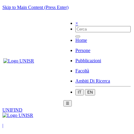
Skip to Main Content (Press Enter)
×
Home
Persone
Pubblicazioni
Facoltà
Ambiti Di Ricerca
IT
EN
☰
UNIFIND
|