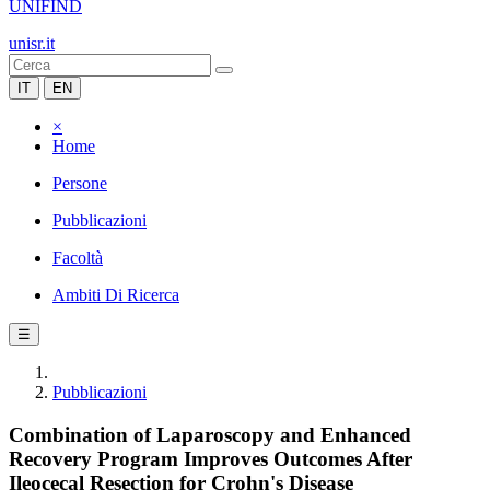
UNIFIND
unisr.it
IT
EN
×
Home
Persone
Pubblicazioni
Facoltà
Ambiti Di Ricerca
☰
Pubblicazioni
Combination of Laparoscopy and Enhanced
Recovery Program Improves Outcomes After
Ileocecal Resection for Crohn's Disease