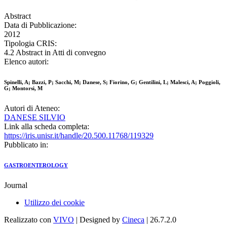
Abstract
Data di Pubblicazione:
2012
Tipologia CRIS:
4.2 Abstract in Atti di convegno
Elenco autori:
Spinelli, A; Bazzi, P; Sacchi, M; Danese, S; Fiorino, G; Gentilini, L; Malesci, A; Poggioli,
G; Montorsi, M
Autori di Ateneo:
DANESE SILVIO
Link alla scheda completa:
https://iris.unisr.it/handle/20.500.11768/119329
Pubblicato in:
GASTROENTEROLOGY
Journal
Utilizzo dei cookie
Realizzato con
VIVO
| Designed by
Cineca
| 26.7.2.0