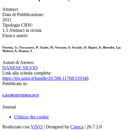
Abstract
Data di Pubblicazione:
2011
Tipologia CRIS:
1.5 Abstract in rivista
Elenco autori:
Fiorino, G; Naccarato, P; Szabo, H; Vetrano, S; Sociale, O; Repici, A; Biroulet, Lp;
Malesci, A; Danese, S
Autori di Ateneo:
DANESE SILVIO
Link alla scheda completa:
https://iris.unisr.it/handle/20.500.11768/119346
Pubblicato in:
GASTROENTEROLOGY
Journal
Utilizzo dei cookie
Realizzato con
VIVO
| Designed by
Cineca
| 26.7.2.0