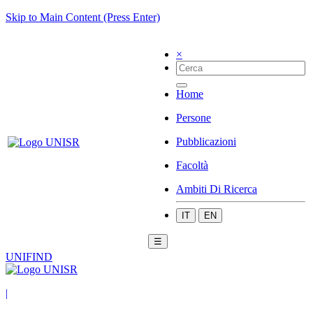
Skip to Main Content (Press Enter)
×
Home
Persone
Pubblicazioni
Facoltà
Ambiti Di Ricerca
IT
EN
☰
UNIFIND
|