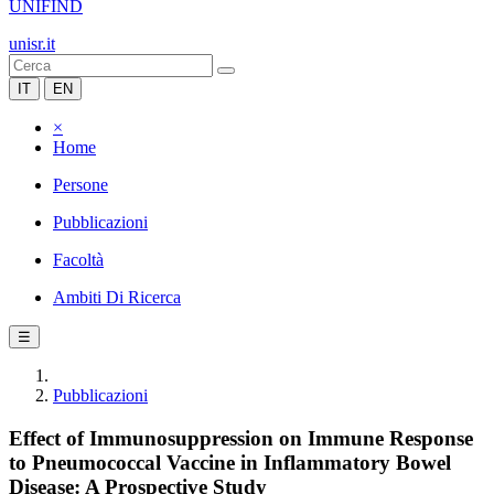
UNIFIND
unisr.it
IT
EN
×
Home
Persone
Pubblicazioni
Facoltà
Ambiti Di Ricerca
☰
Pubblicazioni
Effect of Immunosuppression on Immune Response
to Pneumococcal Vaccine in Inflammatory Bowel
Disease: A Prospective Study