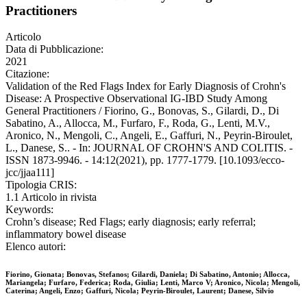
Practitioners
Articolo
Data di Pubblicazione:
2021
Citazione:
Validation of the Red Flags Index for Early Diagnosis of Crohn's
Disease: A Prospective Observational IG-IBD Study Among
General Practitioners / Fiorino, G., Bonovas, S., Gilardi, D., Di
Sabatino, A., Allocca, M., Furfaro, F., Roda, G., Lenti, M.V.,
Aronico, N., Mengoli, C., Angeli, E., Gaffuri, N., Peyrin-Biroulet,
L., Danese, S.. - In: JOURNAL OF CROHN'S AND COLITIS. -
ISSN 1873-9946. - 14:12(2021), pp. 1777-1779. [10.1093/ecco-
jcc/jjaa111]
Tipologia CRIS:
1.1 Articolo in rivista
Keywords:
Crohn’s disease; Red Flags; early diagnosis; early referral;
inflammatory bowel disease
Elenco autori:
Fiorino, Gionata; Bonovas, Stefanos; Gilardi, Daniela; Di Sabatino, Antonio; Allocca,
Mariangela; Furfaro, Federica; Roda, Giulia; Lenti, Marco V; Aronico, Nicola; Mengoli,
Caterina; Angeli, Enzo; Gaffuri, Nicola; Peyrin-Biroulet, Laurent; Danese, Silvio