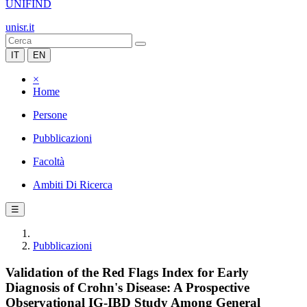
UNIFIND
unisr.it
IT
EN
×
Home
Persone
Pubblicazioni
Facoltà
Ambiti Di Ricerca
☰
Pubblicazioni
Validation of the Red Flags Index for Early
Diagnosis of Crohn's Disease: A Prospective
Observational IG-IBD Study Among General