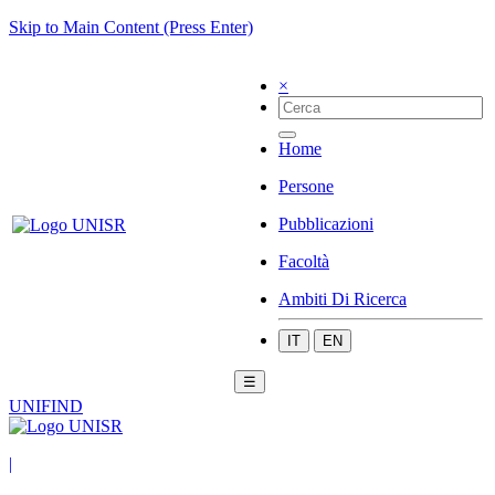
Skip to Main Content (Press Enter)
×
Home
Persone
Pubblicazioni
Facoltà
Ambiti Di Ricerca
IT
EN
☰
UNIFIND
|