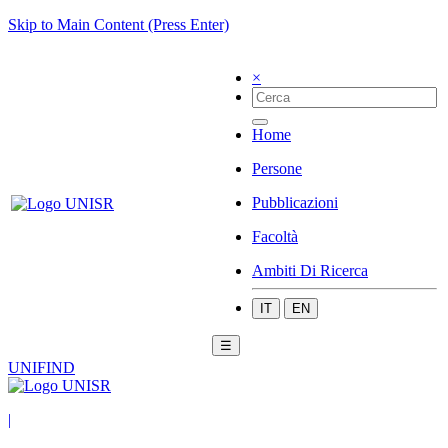
Skip to Main Content (Press Enter)
×
Home
Persone
Pubblicazioni
Facoltà
Ambiti Di Ricerca
IT
EN
☰
UNIFIND
|