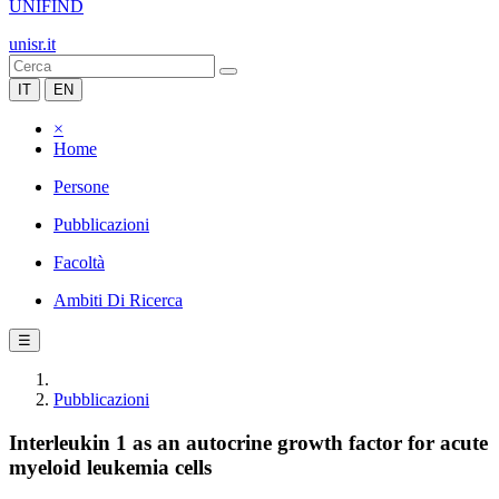
UNIFIND
unisr.it
IT
EN
×
Home
Persone
Pubblicazioni
Facoltà
Ambiti Di Ricerca
☰
Pubblicazioni
Interleukin 1 as an autocrine growth factor for acute
myeloid leukemia cells