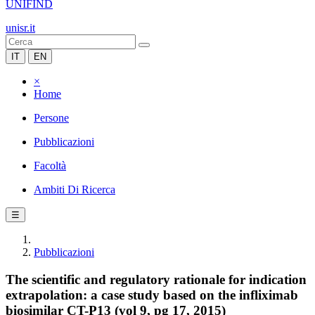
UNIFIND
unisr.it
IT
EN
×
Home
Persone
Pubblicazioni
Facoltà
Ambiti Di Ricerca
☰
Pubblicazioni
The scientific and regulatory rationale for indication
extrapolation: a case study based on the infliximab
biosimilar CT-P13 (vol 9, pg 17, 2015)