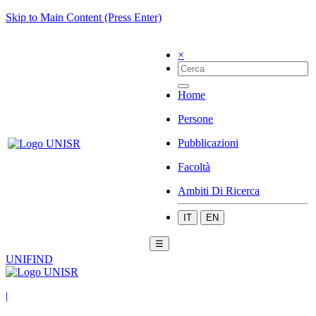
Skip to Main Content (Press Enter)
×
Home
Persone
Pubblicazioni
Facoltà
Ambiti Di Ricerca
IT
EN
☰
UNIFIND
|