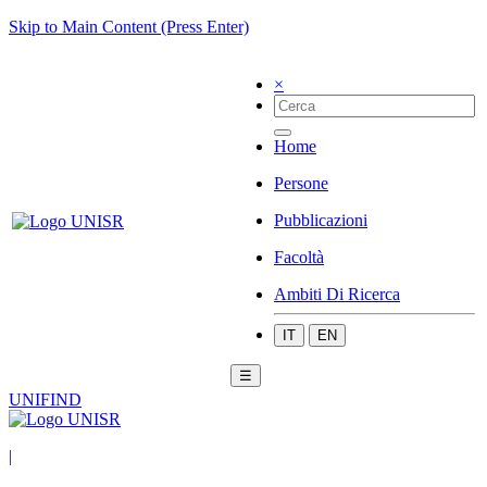
Skip to Main Content (Press Enter)
×
Home
Persone
Pubblicazioni
Facoltà
Ambiti Di Ricerca
IT
EN
☰
UNIFIND
|