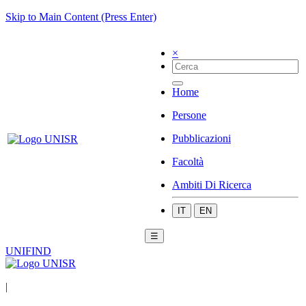
Skip to Main Content (Press Enter)
×
Home
Persone
Pubblicazioni
Facoltà
Ambiti Di Ricerca
IT
EN
☰
UNIFIND
|