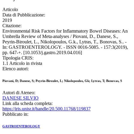
Articolo
Data di Pubblicazione:
2019
Citazione:
Environmental Risk Factors for Inflammatory Bowel Diseases: An
Umbrella Review of Meta-analyses / Piovani, D., Danese, S.,
Peyrin-Biroulet, L., Nikolopoulos, G.k., Lytras, T., Bonovas, S.. -
In: GASTROENTEROLOGY. - ISSN 0016-5085. - 157:3(2019),
pp. 647-+. [10.1053/j.gastro.2019.04.016]
Tipologia CRIS:
1.1 Articolo in rivista
Elenco autori:
Piovani, D; Danese, S; Peyrin-Biroulet, L; Nikolopoulos, Gk; Lytras, T; Bonovas, S
Autori di Ateneo:
DANESE SILVIO
Link alla scheda completa:
https://iris.unisr.it/handle/20.500.11768/119837
Pubblicato in:
GASTROENTEROLOGY