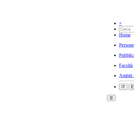
×
Home
Persone
Pubblic
Facoltà
Ambiti 
IT
E
☰